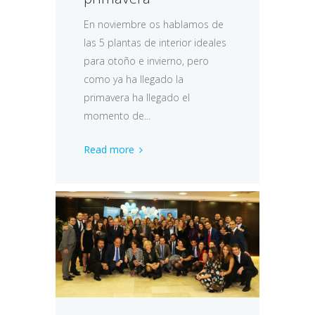
En noviembre os hablamos de
las 5 plantas de interior ideales
para otoño e invierno, pero
como ya ha llegado la
primavera ha llegado el
momento de...
Read more