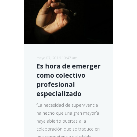
mayo 07, 2016 10:47 am
Es
hora de emerger
como colectivo
profesional
especializado
“La necesidad de supervivencia
ha hecho que una gran mayoría
haya abierto puertas a la
colaboración que se traduce en
una competencia saludable...