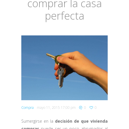
comprar la casa
perfecta
Compra
mayo 11, 2015 17:00 pm
0
0
Sumergirse en la
decisión de que vivienda
comprar
puede ser un poco abrumador al