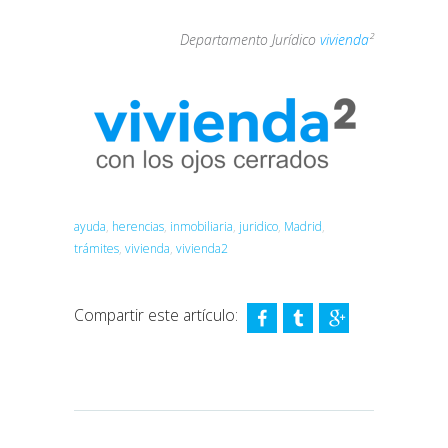
Departamento Jurídico
vivienda
²
ayuda
,
herencias
,
inmobiliaria
,
juridico
,
Madrid
,
trámites
,
vivienda
,
vivienda2
Compartir este artículo: