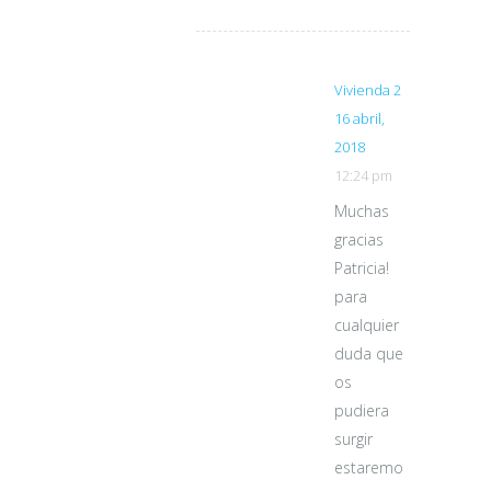
Vivienda 2
16 abril,
2018
12:24 pm
Muchas
gracias
Patricia!
para
cualquier
duda que
os
pudiera
surgir
estaremo