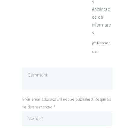
s
encantad
os de
informaro
s.
Respon
der
Your email address will not be published. Required
fields are marked *