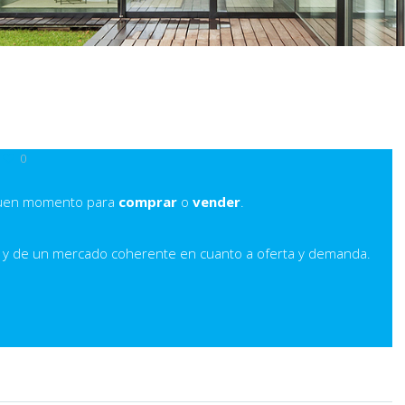
0
buen momento para
comprar
o
vender
.
 y de un mercado coherente en cuanto a oferta y demanda.