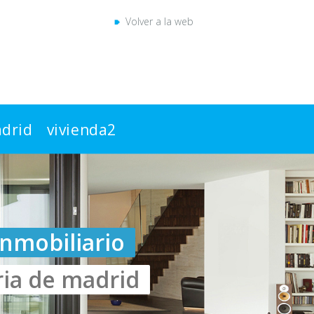
Volver a la web
drid
vivienda2
inmobiliario
ria de madrid